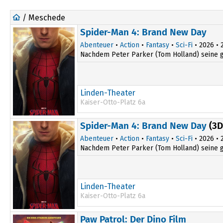
/ Meschede
Spider-Man 4: Brand New Day
Abenteuer
•
Action
•
Fantasy
•
Sci-Fi
• 2026 • 2
Nachdem Peter Parker (Tom Holland) seine gro
Linden-Theater
Kaiser-Otto-Platz 6a
14:15
Spider-Man 4: Brand New Day
(3D
16:45
Abenteuer
•
Action
•
Fantasy
•
Sci-Fi
• 2026 • 2
Nachdem Peter Parker (Tom Holland) seine gro
Linden-Theater
Kaiser-Otto-Platz 6a
19:45
Paw Patrol: Der Dino Film