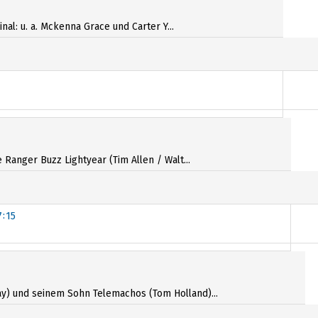
al: u. a. Mckenna Grace und Carter Y...
anger Buzz Lightyear (Tim Allen / Walt...
7:15
7:15
y) und seinem Sohn Telemachos (Tom Holland)...