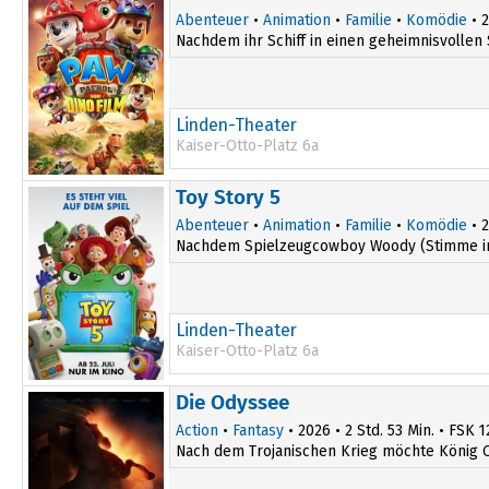
Abenteuer
•
Animation
•
Familie
•
Komödie
• 2
Nachdem ihr Schiff in einen geheimnisvollen 
Linden-Theater
Kaiser-Otto-Platz 6a
14:30
Toy Story 5
Abenteuer
•
Animation
•
Familie
•
Komödie
• 2
Nachdem Spielzeugcowboy Woody (Stimme im Or
Linden-Theater
Kaiser-Otto-Platz 6a
17:15
Die Odyssee
Action
•
Fantasy
• 2026 • 2 Std. 53 Min. • FSK 1
Nach dem Trojanischen Krieg möchte König O