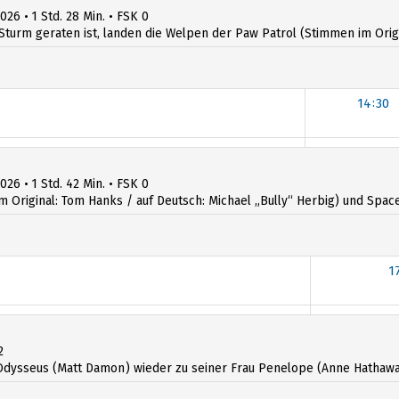
026 • 1 Std. 28 Min. • FSK 0
Sturm geraten ist, landen die Welpen der Paw Patrol (Stimmen im Origin
14:30
14:30
026 • 1 Std. 42 Min. • FSK 0
iginal: Tom Hanks / auf Deutsch: Michael „Bully“ Herbig) und Space R
1
1
2
dysseus (Matt Damon) wieder zu seiner Frau Penelope (Anne Hathawa