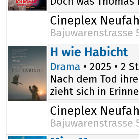
Doch was Thomas ni
Cineplex Neufa
Bajuwarenstrasse 
19:30
H wie Habicht
Drama
• 2025 • 2 St
Nach dem Tod ihres
zieht sich in Erin
Cineplex Neufa
Bajuwarenstrasse 
17:10