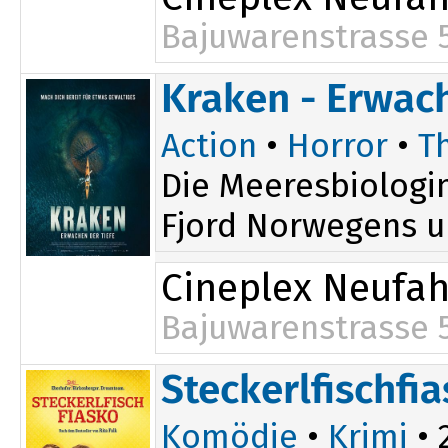
Bajuwarenstrasse 
Kraken - Erwach
Action
•
Horror
•
Th
Die Meeresbiologin
Fjord Norwegens un
Cineplex Neufa
Bajuwarenstrasse 
Steckerlfischfi
Komödie
•
Krimi
• 