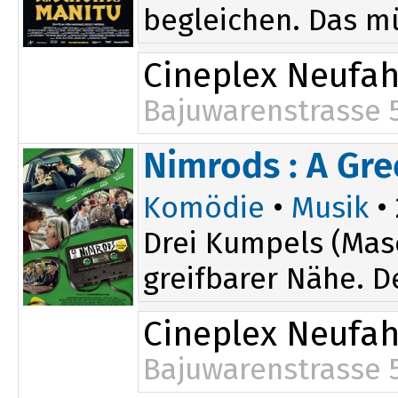
begleichen. Das m
Cineplex Neufa
Bajuwarenstrasse 
Nimrods : A Gr
Komödie
•
Musik
• 
Drei Kumpels (Mas
greifbarer Nähe. De
Cineplex Neufa
Bajuwarenstrasse 