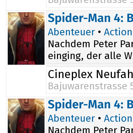
Spider-Man 4: 
Abenteuer
•
Action
Nachdem Peter Par
einging, der alle W
Cineplex Neufa
Bajuwarenstrasse 
16:00
Spider-Man 4: 
Abenteuer
•
Action
Nachdem Peter Par