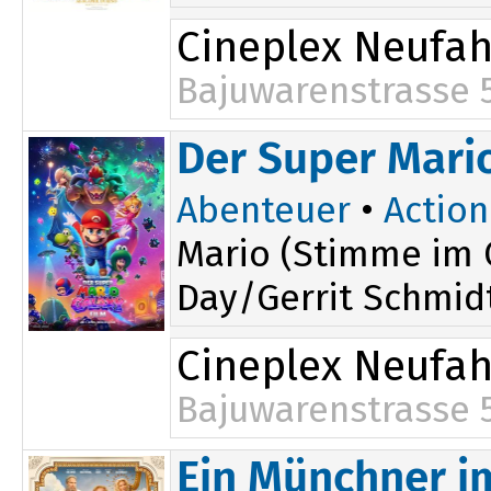
Cineplex Neufa
Bajuwarenstrasse 
14:50
Der Super Mario
Abenteuer
•
Action
Mario (Stimme im O
Day/Gerrit Schmid
Cineplex Neufa
Bajuwarenstrasse 
15:25
Ein Münchner im