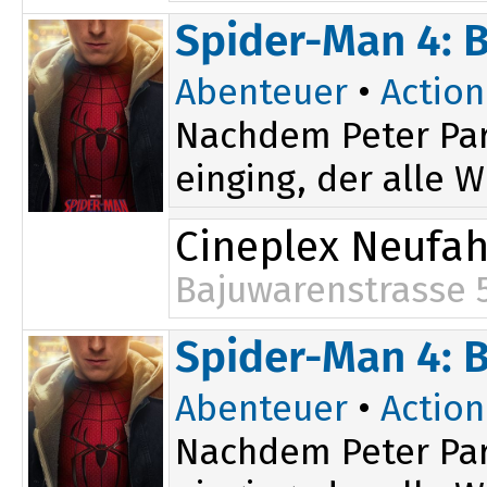
19:10
Spider-Man 4: 
Abenteuer
•
Action
Nachdem Peter Par
einging, der alle W
Cineplex Neufa
Bajuwarenstrasse 
16:10
Spider-Man 4: 
Abenteuer
•
Action
Nachdem Peter Par