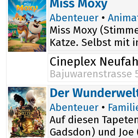
Miss Moxy
Abenteuer
•
Anima
Miss Moxy (Stimme 
Katze. Selbst mit i
Cineplex Neufa
Bajuwarenstrasse 
14:45
Der Wunderwe
Abenteuer
•
Famili
Auf diesen Tapeten
Gadsdon) und Joe (