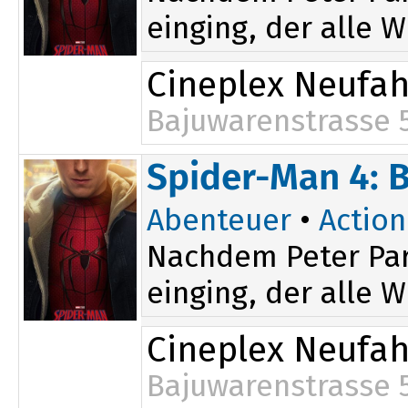
einging, der alle W
Cineplex Neufa
Bajuwarenstrasse 
16:20
Spider-Man 4: 
Abenteuer
•
Action
Nachdem Peter Par
einging, der alle W
Cineplex Neufa
Bajuwarenstrasse 