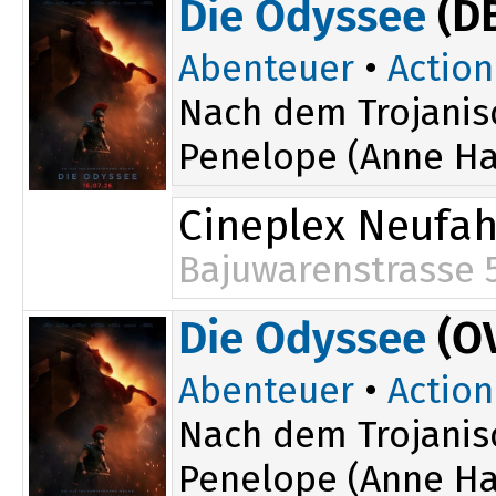
Die Odyssee
(D
16:50
Abenteuer
•
Action
Nach dem Trojanis
Penelope (Anne Ha
Cineplex Neufa
Bajuwarenstrasse 
19:50
Die Odyssee
(O
Abenteuer
•
Action
Nach dem Trojanis
Penelope (Anne Ha