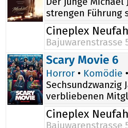
Der junge Michael 
strengen Führung s
Cineplex Neufa
Bajuwarenstrasse 
Scary Movie 6
Horror
•
Komödie
•
Sechsundzwanzig J
verbliebenen Mitgl
Cineplex Neufa
Bajuwarenstrasse 