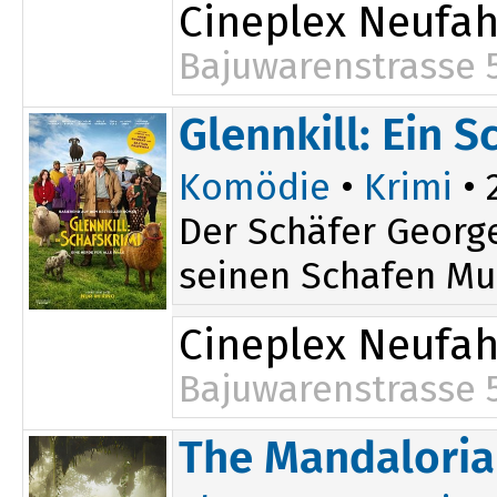
Cineplex Neufa
Bajuwarenstrasse 
17:35
Glennkill: Ein S
Komödie
•
Krimi
• 
Der Schäfer George
seinen Schafen Mur
Cineplex Neufa
Bajuwarenstrasse 
14:45
The Mandaloria