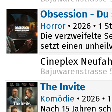
17:40
Obsession - Du 
Horror
• 2026 • 1 St
Die verzweifelte S
setzt einen unheilv
Cineplex Neufa
Bajuwarenstrasse 
20:00
The Invite
Komödie
• 2026 • 1
Nach 15 Jahren sch