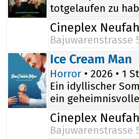
totgelaufen zu hab
Cineplex Neufa
Bajuwarenstrasse 
20:15
Ice Cream Man
Horror
• 2026 • 1 St
Ein idyllischer So
ein geheimnisvoller
Cineplex Neufa
Bajuwarenstrasse 