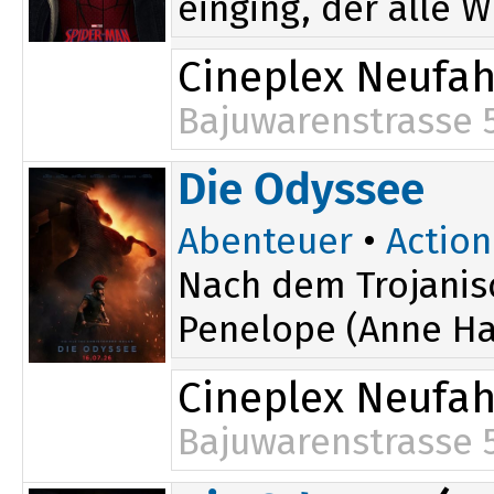
einging, der alle W
Cineplex Neufa
Bajuwarenstrasse 
19:25
Die Odyssee
Abenteuer
•
Action
Nach dem Trojanis
Penelope (Anne Ha
Cineplex Neufa
Bajuwarenstrasse 
14:40
19:00