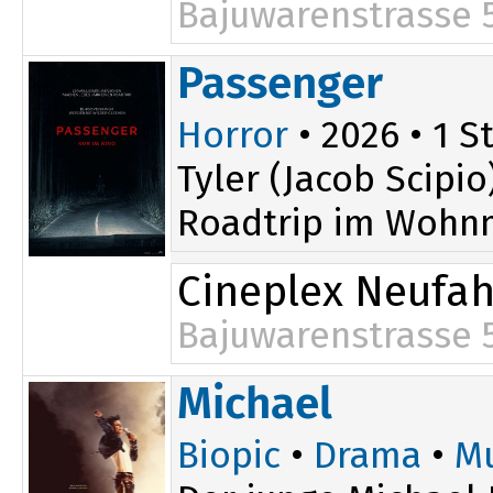
Bajuwarenstrasse 
Passenger
Horror
• 2026 • 1 St
Tyler (Jacob Scipi
Roadtrip im Wohnmo
Cineplex Neufa
Bajuwarenstrasse 
Michael
Biopic
•
Drama
•
Mu