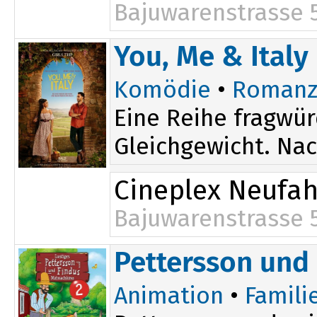
Bajuwarenstrasse 
You, Me & Italy
Komödie
•
Romanz
Eine Reihe fragwür
Gleichgewicht. Nach
Cineplex Neufa
Bajuwarenstrasse 
17:05
Pettersson und
19:40
Animation
•
Famili