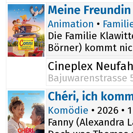
20:15
Meine Freundin 
Animation
•
Famili
Die Familie Klawit
Börner) kommt nich
Cineplex Neufa
Bajuwarenstrasse 
15:05
Chéri, ich komm
Komödie
• 2026 • 1
Fanny (Alexandra L