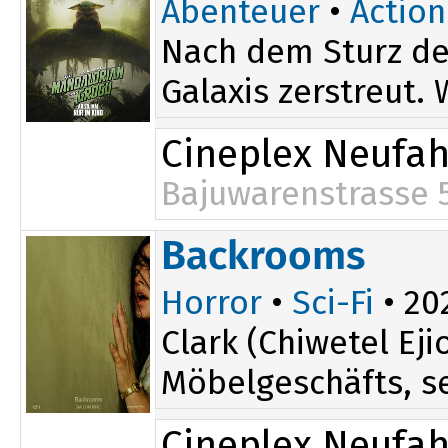
Abenteuer
•
Action
Nach dem Sturz de
Galaxis zerstreut.
Cineplex Neufa
Bajuwarenstrasse 
Backrooms
Horror
•
Sci-Fi
• 202
Clark (Chiwetel E
Möbelgeschäfts, se
Cineplex Neufa