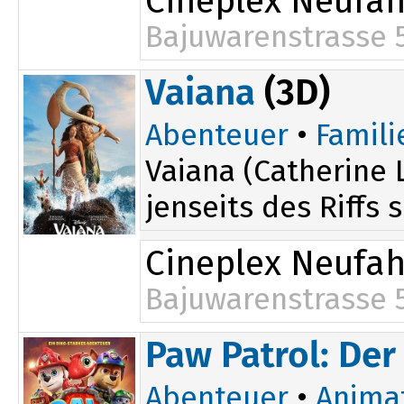
Cineplex Neufa
Bajuwarenstrasse 
16:55
Vaiana
(3D)
20:10
Abenteuer
•
Famili
Vaiana (Catherine 
jenseits des Riffs 
Cineplex Neufa
Bajuwarenstrasse 
15:10
Paw Patrol: Der
Abenteuer
•
Anima