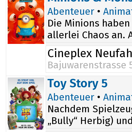
Abenteuer
•
Anima
Die Minions haben 
allerlei Chaos an.
Cineplex Neufa
Bajuwarenstrasse 
17:30
Toy Story 5
Abenteuer
•
Anima
Nachdem Spielzeug
„Bully“ Herbig) un