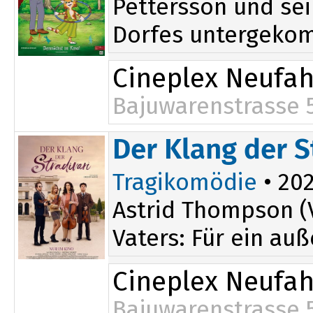
Pettersson und sei
Dorfes untergekomm
Cineplex Neufa
Bajuwarenstrasse 
14:55
Der Klang der S
Tragikomödie
• 202
Astrid Thompson (V
Vaters: Für ein auß
Cineplex Neufa
Bajuwarenstrasse 