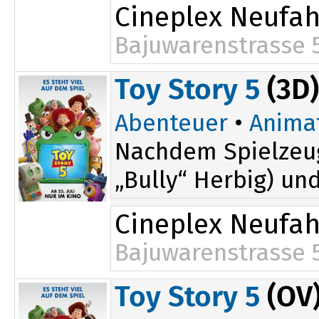
Cineplex Neufa
Bajuwarenstrasse 
14:55
19:50
Toy Story 5
(3D)
17:50
Abenteuer
•
Anima
Nachdem Spielzeug
„Bully“ Herbig) un
Cineplex Neufa
Bajuwarenstrasse 
15:15
Toy Story 5
(OV