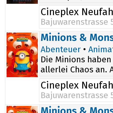
Cineplex Neufa
Bajuwarenstrasse 
19:40
Minions & Mons
Abenteuer
•
Anima
Die Minions haben 
allerlei Chaos an.
Cineplex Neufa
Bajuwarenstrasse 
15:45
19:30
Minions & Mons
18:05