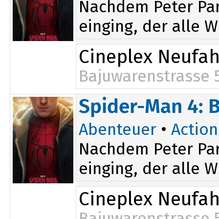
Nachdem Peter Par
einging, der alle W
Cineplex Neufa
Bajuwarenstrasse 
15:20
20:20
Spider-Man 4: 
Abenteuer
•
Action
Nachdem Peter Par
einging, der alle W
Cineplex Neufa
Bajuwarenstrasse 