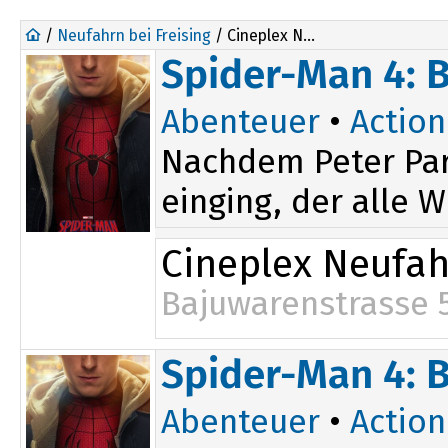
/
Neufahrn bei Freising
/ Cineplex Neufahrn
Spider-Man 4: 
Abenteuer
•
Action
Nachdem Peter Par
einging, der alle W
Cineplex Neufa
Bajuwarenstrasse 
14:40
19:40
Spider-Man 4: 
16:50
Abenteuer
•
Action