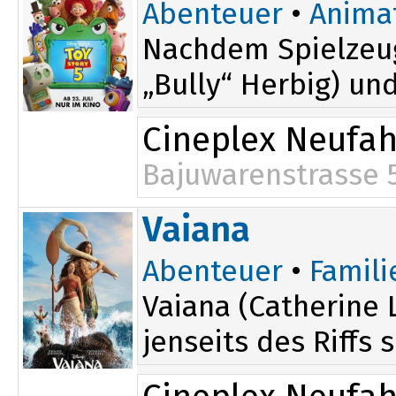
Abenteuer
•
Anima
Nachdem Spielzeug
„Bully“ Herbig) un
Cineplex Neufa
Bajuwarenstrasse 
Vaiana
Abenteuer
•
Famili
Vaiana (Catherine 
jenseits des Riffs 