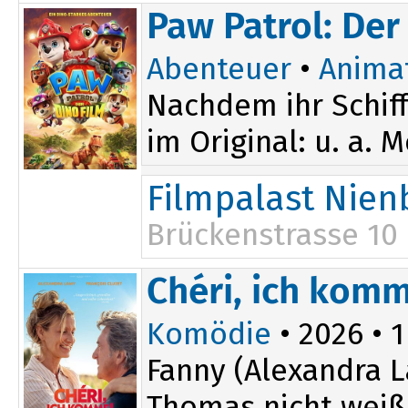
16:15
Paw Patrol: Der
Abenteuer
•
Anima
Nachdem ihr Schiff
im Original: u. a. 
Filmpalast Nien
Brückenstrasse 10
16:30
Chéri, ich komm
Komödie
• 2026 • 1
Fanny (Alexandra L
Thomas nicht weiß: 