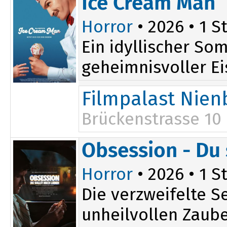
Ice Cream Man
Horror
• 2026 • 1 St
Ein idyllischer So
geheimnisvoller Eis
Filmpalast Nien
Brückenstrasse 10
19:45
Obsession - Du 
Horror
• 2026 • 1 St
Die verzweifelte S
unheilvollen Zauber