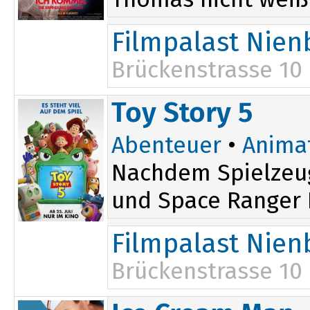
Filmpalast Nien
Brückenstrasse 10
16:30
Toy Story 5
Abenteuer
•
Anima
Nachdem Spielzeug
und Space Ranger B
Filmpalast Nien
Brückenstrasse 10
16:30