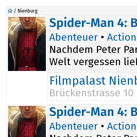
/ Nienburg
Spider-Man 4: 
Abenteuer
•
Action
Nachdem Peter Par
Welt vergessen ließ
Filmpalast Nien
Brückenstrasse 10
16:00
Spider-Man 4: 
19:30
Abenteuer
•
Action