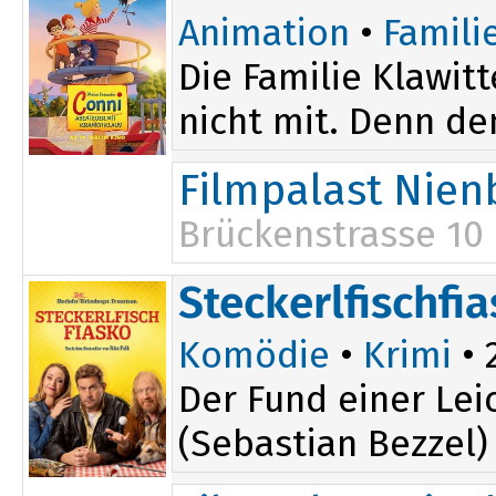
Animation
•
Famili
Die Familie Klawit
nicht mit. Denn de
Filmpalast Nien
Brückenstrasse 10
Steckerlfischfi
Komödie
•
Krimi
• 
Der Fund einer Lei
(Sebastian Bezzel)