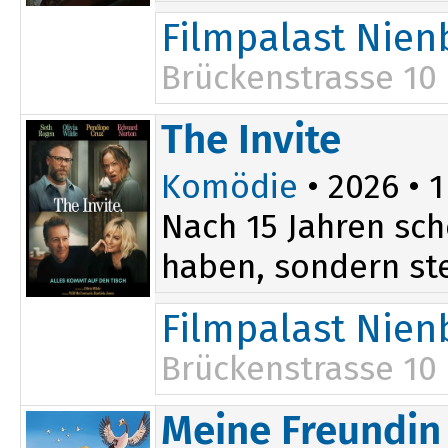
Filmpalast Nien
Brückenstrasse 10
19:46
The Invite
Komödie
• 2026 • 1
Nach 15 Jahren sch
haben, sondern ste
Filmpalast Nien
Brückenstrasse 10
19:45
Meine Freundin 