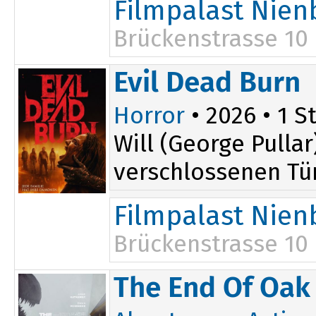
Filmpalast Nien
Brückenstrasse 10
19:45
Evil Dead Burn
Horror
• 2026 • 1 St
Will (George Pulla
verschlossenen Tür
Filmpalast Nien
Brückenstrasse 10
The End Of Oak 