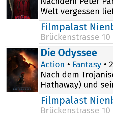
Nachdem Peter Par
Welt vergessen ließ
Filmpalast Nien
Brückenstrasse 10
19:45
Die Odyssee
Action
•
Fantasy
• 2
Nach dem Trojanis
Hathaway) und sei
Filmpalast Nien
Brückenstrasse 10