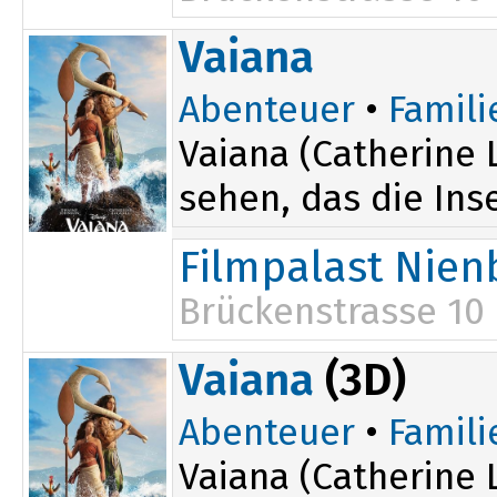
16:00
Vaiana
19:00
Abenteuer
•
Famili
Vaiana (Catherine L
sehen, das die Inse
Filmpalast Nien
Brückenstrasse 10
16:15
Vaiana
(3D)
Abenteuer
•
Famili
Vaiana (Catherine L