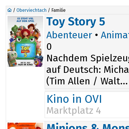
/
Oberviechtach
/ Familie
Toy Story 5
Abenteuer
•
Anima
0
Nachdem Spielzeu
auf Deutsch: Micha
(Tim Allen / Walt...
Kino in OVI
Marktplatz 4
Minions & Mons