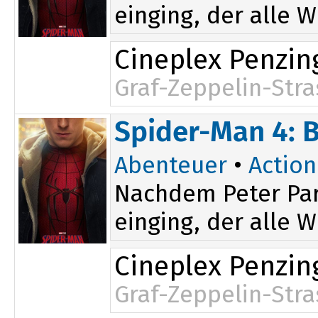
einging, der alle W
Cineplex Penzin
Graf-Zeppelin-Stra
15:00
Spider-Man 4: 
Abenteuer
•
Action
Nachdem Peter Par
einging, der alle W
Cineplex Penzin
Graf-Zeppelin-Stra