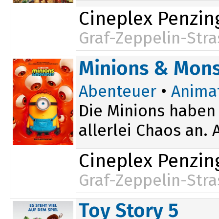
Cineplex Penzin
Graf-Zeppelin-Stra
14:45
Minions & Mons
Abenteuer
•
Anima
Die Minions haben 
allerlei Chaos an.
Cineplex Penzin
Graf-Zeppelin-Stra
14:45
Toy Story 5
17:00