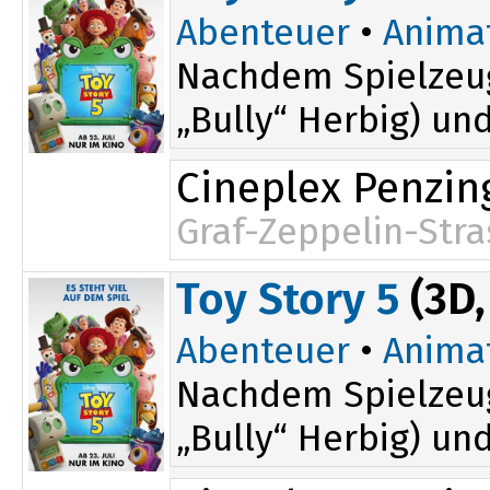
Abenteuer
•
Anima
Nachdem Spielzeug
„Bully“ Herbig) un
Cineplex Penzin
Graf-Zeppelin-Stra
14:30
Toy Story 5
(3D,
17:00
Abenteuer
•
Anima
Nachdem Spielzeug
„Bully“ Herbig) un