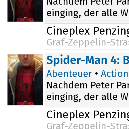
Nachdem Peter Par
einging, der alle W
Cineplex Penzin
Graf-Zeppelin-Stra
19:15
Spider-Man 4: 
Abenteuer
•
Action
Nachdem Peter Par
einging, der alle W
Cineplex Penzin
Graf-Zeppelin-Stra