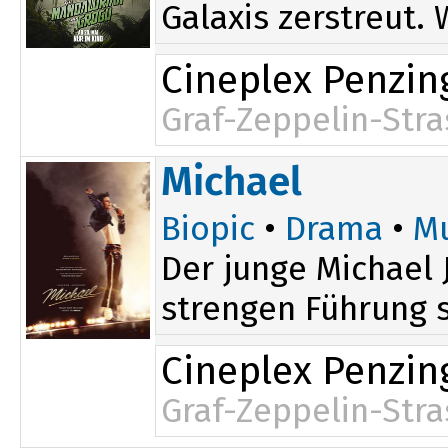
Galaxis zerstreut.
Cineplex Penzin
Graf-Zeppelin-Stra
Michael
Biopic
•
Drama
•
Mu
Der junge Michael 
strengen Führung s
Cineplex Penzin
Graf-Zeppelin-Stra