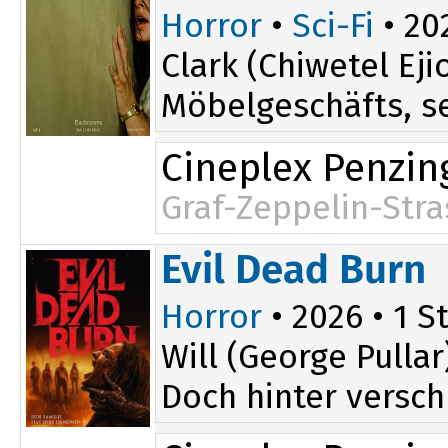
Horror
•
Sci-Fi
• 202
Clark (Chiwetel E
Möbelgeschäfts, se
Cineplex Penzin
Graf-Zeppelin-Stra
Evil Dead Burn
Horror
• 2026 • 1 St
Will (George Pulla
Doch hinter versch