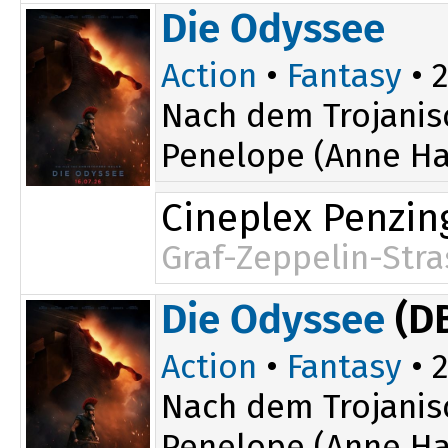
Die Odyssee
Action
•
Fantasy
• 2
Nach dem Trojanis
Penelope (Anne Ha
Cineplex Penzin
Graf-Zeppelin-Stra
14:15
18:15
Die Odyssee
(D
16:00
19:45
Action
•
Fantasy
• 2
Nach dem Trojanis
Penelope (Anne Ha