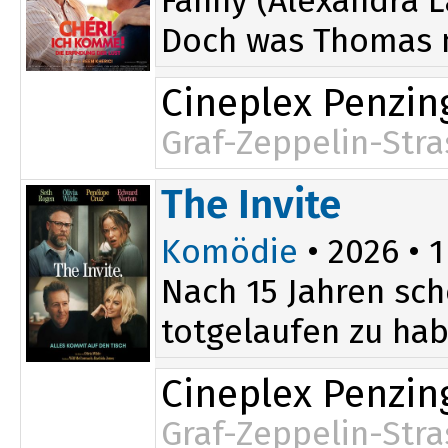
Fanny (Alexandra L
Doch was Thomas ni
Cineplex Penzin
Graf-Zeppelin-Stra
17:45
The Invite
Komödie
• 2026 • 1
Nach 15 Jahren sch
totgelaufen zu hab
Cineplex Penzin
Graf-Zeppelin-Stra