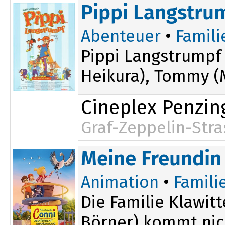
Pippi Langstru
Abenteuer
•
Famili
Pippi Langstrumpf 
Heikura), Tommy (
Cineplex Penzin
Graf-Zeppelin-Stra
Meine Freundin 
Animation
•
Famili
Die Familie Klawit
Börner) kommt nich