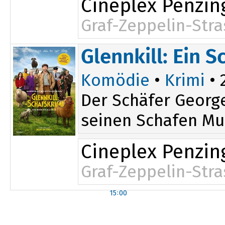
Cineplex Penzin
Graf-Zeppelin-Stra
Glennkill: Ein S
Komödie
•
Krimi
• 
Der Schäfer George
seinen Schafen Mur
Cineplex Penzin
Graf-Zeppelin-Stra
15:00