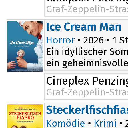
Graf-Zeppelin-Stra
19:30
Ice Cream Man
Horror
• 2026 • 1 St
Ein idyllischer So
ein geheimnisvoller
Cineplex Penzin
Graf-Zeppelin-Stra
20:30
Steckerlfischfi
Komödie
•
Krimi
• 