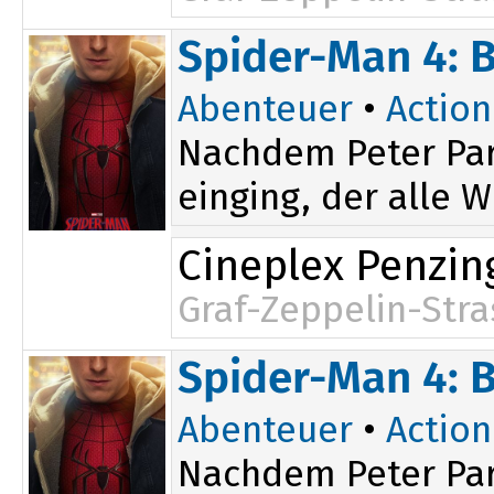
17:00
Spider-Man 4: 
Abenteuer
•
Action
Nachdem Peter Par
einging, der alle W
Cineplex Penzin
Graf-Zeppelin-Stra
15:00
20:15
Spider-Man 4: 
18:15
Abenteuer
•
Action
Nachdem Peter Par