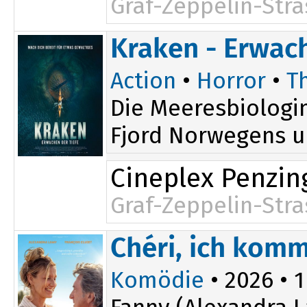
Graf-Zeppelin-Stra
14:30
Kraken - Erwach
Action
•
Horror
•
Th
Die Meeresbiologin
Fjord Norwegens un
Cineplex Penzin
Graf-Zeppelin-Stra
17:00
Chéri, ich komm
Komödie
• 2026 • 1