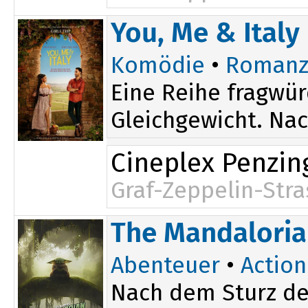
19:30
You, Me & Italy
Komödie
•
Romanz
Eine Reihe fragwür
Gleichgewicht. Nach
Cineplex Penzin
Graf-Zeppelin-Stra
20:00
The Mandaloria
Abenteuer
•
Action
Nach dem Sturz de