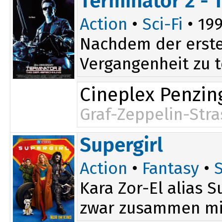
Terminator 2 -
Action
•
Sci-Fi
• 199
Nachdem der erste
Vergangenheit zu t
Cineplex Penzin
Graf-Zeppelin-Stra
Supergirl
Action
•
Fantasy
•
S
Kara Zor-El alias S
zwar zusammen mit