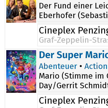
Der Fund einer Lei
Eberhofer (Sebasti
Cineplex Penzin
Graf-Zeppelin-Stra
18:00
Der Super Mario
20:00
20:30
Abenteuer
•
Action
Mario (Stimme im O
Day/Gerrit Schmid
Cineplex Penzin