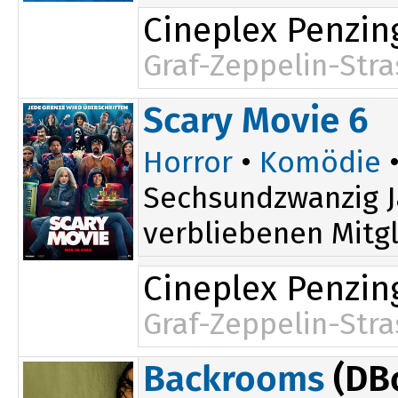
Cineplex Penzin
Graf-Zeppelin-Stra
Scary Movie 6
Horror
•
Komödie
•
Sechsundzwanzig J
verbliebenen Mitgl
Cineplex Penzin
Graf-Zeppelin-Stra
Backrooms
(DB