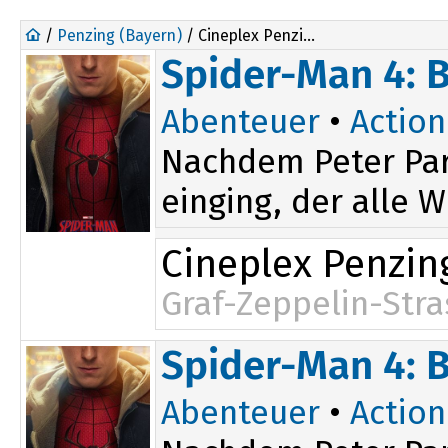
/
Penzing (Bayern)
/ Cineplex Penzing
Spider-Man 4: 
Abenteuer
•
Action
Nachdem Peter Par
einging, der alle W
Cineplex Penzin
Graf-Zeppelin-Stra
16:45
Spider-Man 4: 
Abenteuer
•
Action