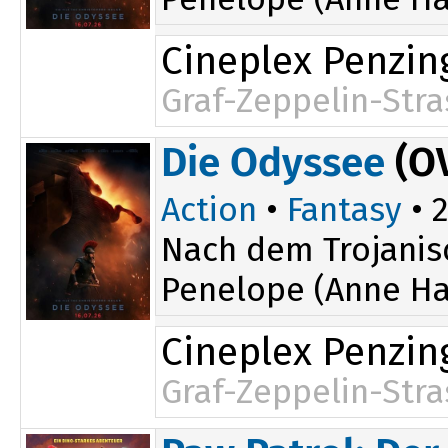
Cineplex Penzin
Graf-Zeppelin-Stra
Die Odyssee
(O
Action
•
Fantasy
• 2
Nach dem Trojanis
Penelope (Anne Ha
Cineplex Penzin
Graf-Zeppelin-Stra