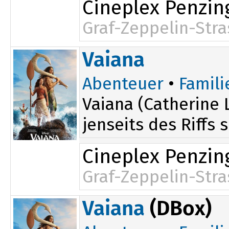
Cineplex Penzin
Graf-Zeppelin-Stra
Vaiana
Abenteuer
•
Famili
Vaiana (Catherine 
jenseits des Riffs 
Cineplex Penzin
Graf-Zeppelin-Stra
15:00
Vaiana
(DBox)