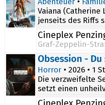
Abenteuer
•
Famili
Vaiana (Catherine 
jenseits des Riffs 
Cineplex Penzin
Graf-Zeppelin-Stra
17:45
Obsession - Du 
Horror
• 2026 • 1 St
Die verzweifelte S
setzt einen unheilv
Cineplex Penzin