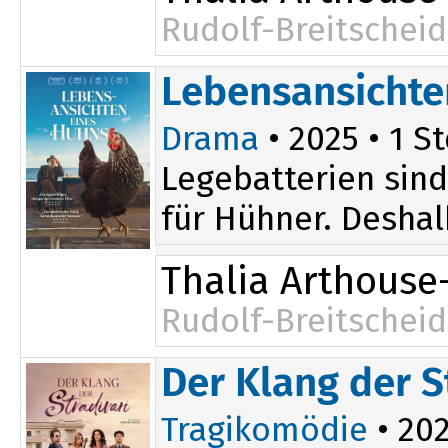
Rudolf-Breitscheid
15:00
Lebensansichte
Drama
• 2025 • 1 St
Legebatterien sind
für Hühner. Deshal
Thalia Arthouse
Rudolf-Breitscheid
17:30
Der Klang der S
Tragikomödie
• 202