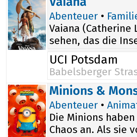
Vaiana
Abenteuer
•
Famili
Vaiana (Catherine L
sehen, das die Inse
UCI Potsdam
Babelsberger Stra
Minions & Mons
Abenteuer
•
Anima
Die Minions haben 
Chaos an. Als sie 