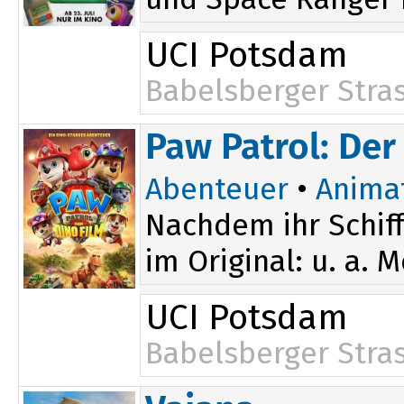
UCI Potsdam
Babelsberger Stra
Paw Patrol: Der
Abenteuer
•
Anima
Nachdem ihr Schiff
im Original: u. a. 
UCI Potsdam
Babelsberger Stra