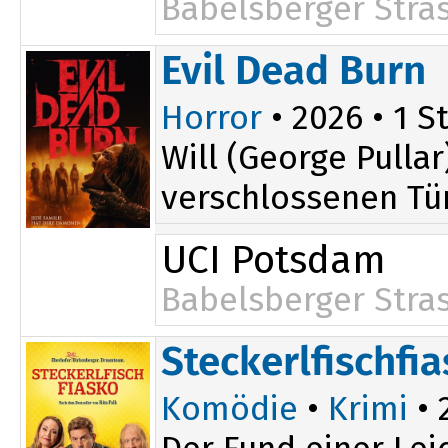
Babelsberger Stra
Evil Dead Burn
Horror
• 2026 • 1 St
Will (George Pulla
verschlossenen Tür
UCI Potsdam
Babelsberger Stra
Steckerlfischfi
Komödie
•
Krimi
• 