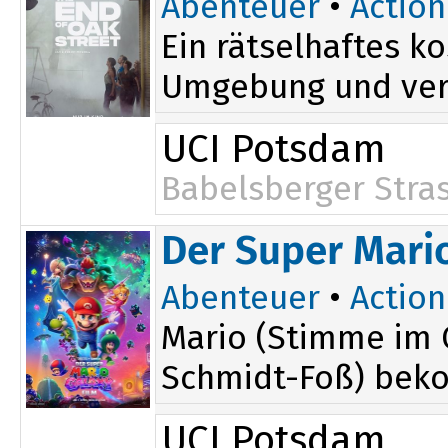
Abenteuer
•
Action
Ein rätselhaftes k
Umgebung und verse
UCI Potsdam
Babelsberger Stra
Der Super Mario
Abenteuer
•
Action
Mario (Stimme im O
Schmidt-Foß) beko
UCI Potsdam