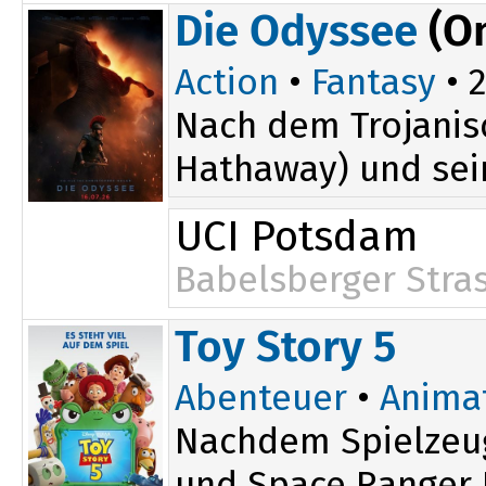
Die Odyssee
(O
Action
•
Fantasy
• 2
Nach dem Trojanis
Hathaway) und sei
UCI Potsdam
Babelsberger Stra
Toy Story 5
Abenteuer
•
Anima
Nachdem Spielzeug
und Space Ranger B