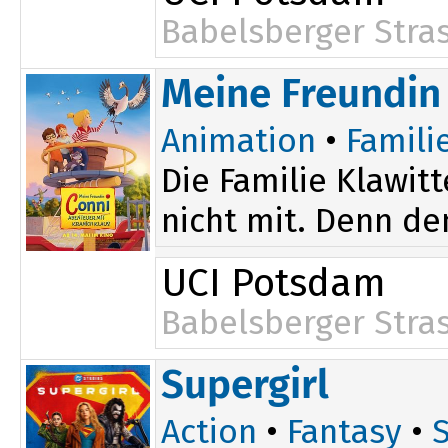
Babelsberger Stra
Meine Freundin 
Animation
•
Famili
Die Familie Klawit
nicht mit. Denn de
UCI Potsdam
Babelsberger Stra
Supergirl
Action
•
Fantasy
•
S