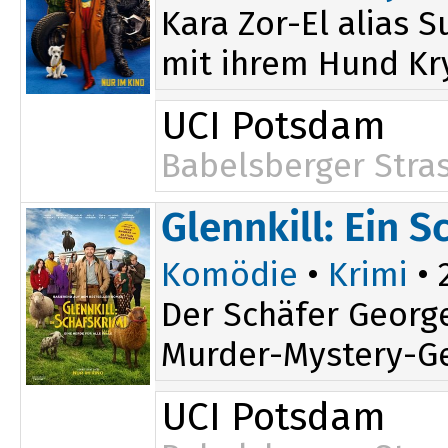
Kara Zor-El alias 
mit ihrem Hund Kry
UCI Potsdam
Babelsberger Stra
Glennkill: Ein S
Komödie
•
Krimi
• 
Der Schäfer George
Murder-Mystery-Ges
UCI Potsdam