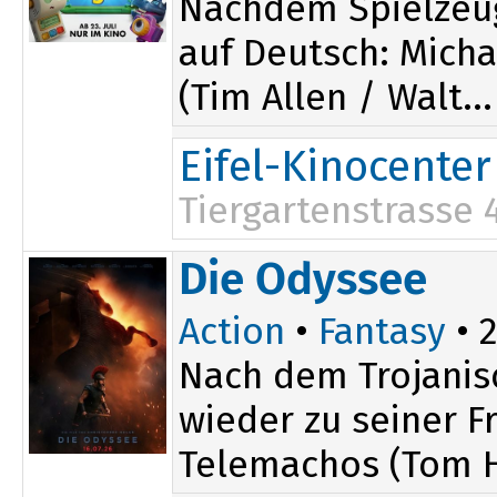
Nachdem Spielzeu
auf Deutsch: Micha
(Tim Allen / Walt...
Eifel-Kinocenter
Tiergartenstrasse 
14:30
Die Odyssee
Action
•
Fantasy
• 2
Nach dem Trojanis
wieder zu seiner 
Telemachos (Tom H