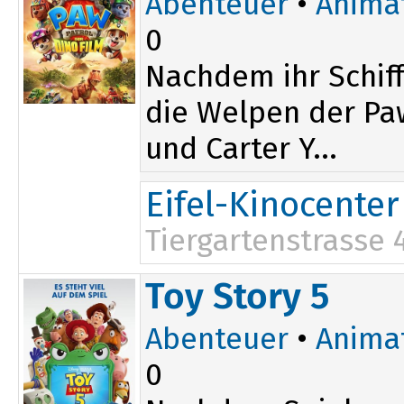
Abenteuer
•
Anima
0
Nachdem ihr Schiff
die Welpen der Paw
und Carter Y...
Eifel-Kinocenter
Tiergartenstrasse 
17:30
Toy Story 5
Abenteuer
•
Anima
0