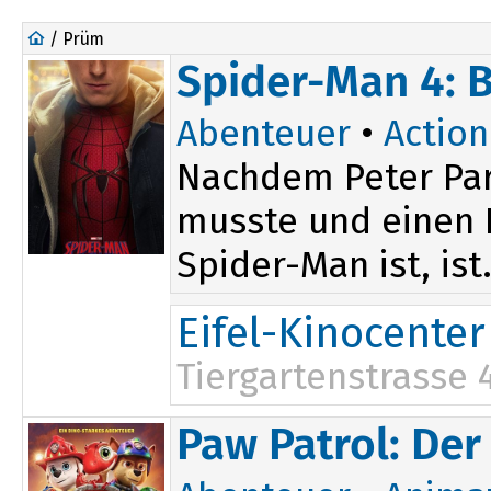
/ Prüm
Spider-Man 4: 
Abenteuer
•
Action
Nachdem Peter Par
musste und einen D
Spider-Man ist, ist.
Eifel-Kinocenter
Tiergartenstrasse 
14:30
20:15
Paw Patrol: Der
17:00