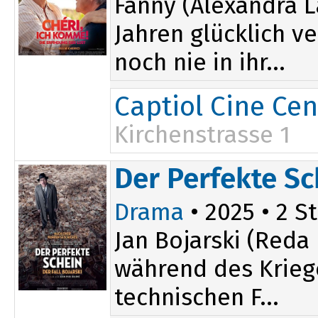
Fanny (Alexandra L
Jahren glücklich v
noch nie in ihr...
Captiol Cine Cen
Kirchenstrasse 1
13:50
Der Perfekte Sch
Drama
• 2025 • 2 St
Jan Bojarski (Reda 
während des Kriege
technischen F...