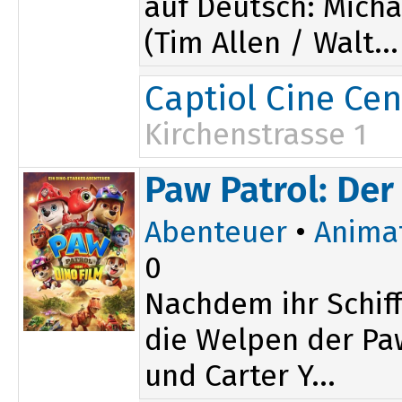
auf Deutsch: Micha
(Tim Allen / Walt...
Captiol Cine Cen
Kirchenstrasse 1
13:45
20:30
Paw Patrol: Der
15:50
Abenteuer
•
Anima
0
Nachdem ihr Schiff
die Welpen der Paw
und Carter Y...