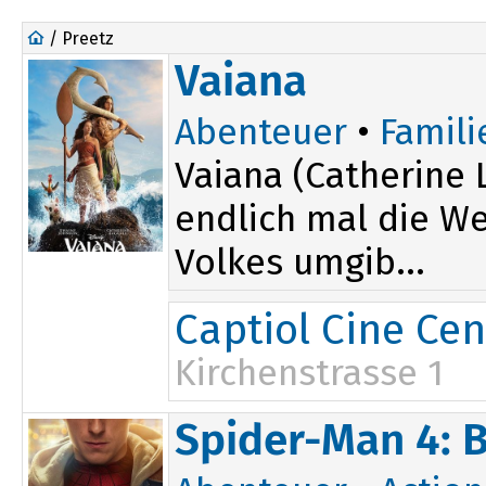
/ Preetz
Vaiana
Abenteuer
•
Famili
Vaiana (Catherine 
endlich mal die Wel
Volkes umgib...
Captiol Cine Cen
Kirchenstrasse 1
13:45
18:10
Spider-Man 4: 
16:00
20:30