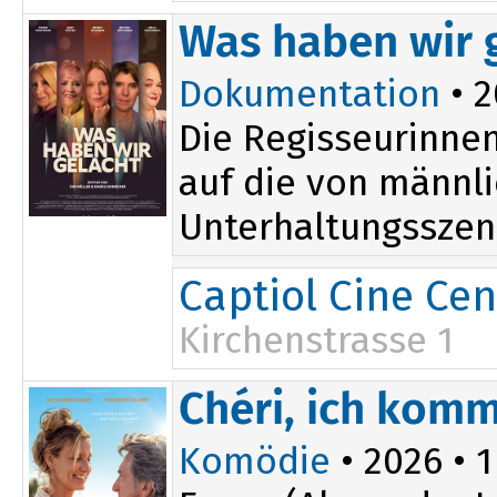
17:50
Was haben wir 
20:00
Dokumentation
• 2
Die Regisseurinnen
auf die von männl
Unterhaltungsszene
Captiol Cine Cen
Kirchenstrasse 1
13:45
Chéri, ich komm
Komödie
• 2026 • 1