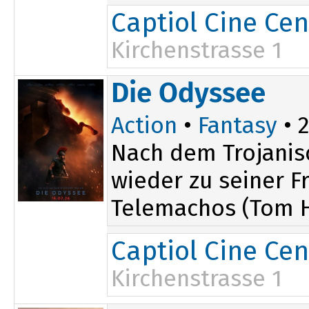
Captiol Cine Cen
Kirchenstrasse 1
13:50
18:00
Die Odyssee
15:50
Action
•
Fantasy
• 2
Nach dem Trojanis
wieder zu seiner 
Telemachos (Tom H
Captiol Cine Cen
Kirchenstrasse 1
16:00