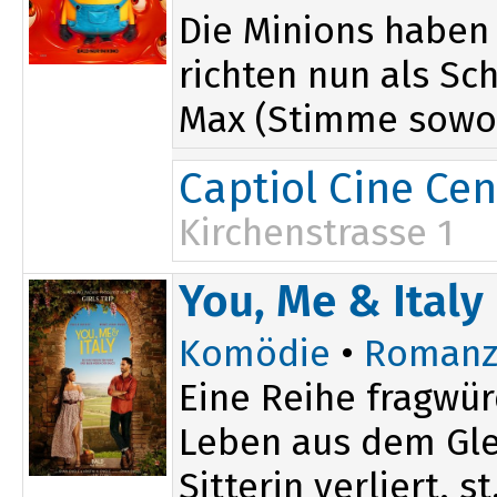
Die Minions haben
richten nun als Sc
Max (Stimme sowo.
Captiol Cine Cen
Kirchenstrasse 1
13:50
You, Me & Italy
15:50
Komödie
•
Romanz
Eine Reihe fragwür
Leben aus dem Glei
Sitterin verliert, st.