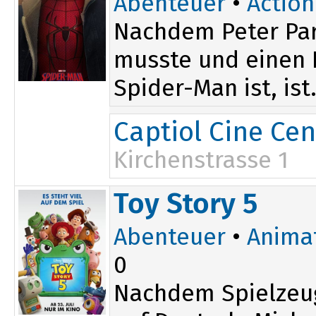
Abenteuer
•
Action
Nachdem Peter Par
musste und einen D
Spider-Man ist, ist.
Captiol Cine Cen
Kirchenstrasse 1
13:30
17:50
Toy Story 5
16:15
20:00
Abenteuer
•
Anima
0
Nachdem Spielzeu