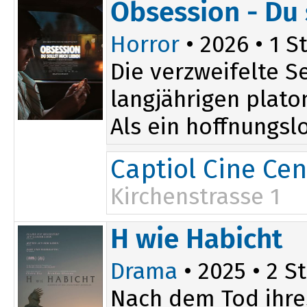
Obsession - Du 
Horror
• 2026 • 1 St
Die verzweifelte 
langjährigen plato
Als ein hoffnungslo
Captiol Cine Cen
Kirchenstrasse 1
20:15
H wie Habicht
Drama
• 2025 • 2 St
Nach dem Tod ihres