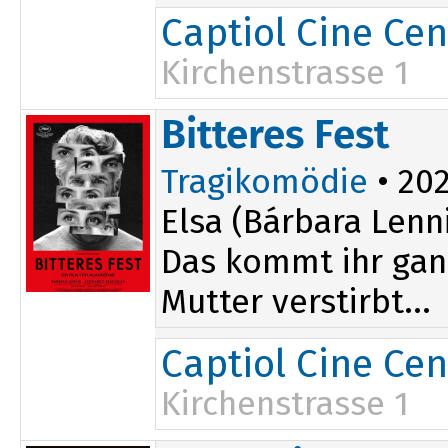
Captiol Cine Cen
Kirchenstrasse 1
15:50
Bitteres Fest
Tragikomödie
• 202
Elsa (Bárbara Lenni
Das kommt ihr gan
Mutter verstirbt...
Captiol Cine Cen
Kirchenstrasse 1
17:50