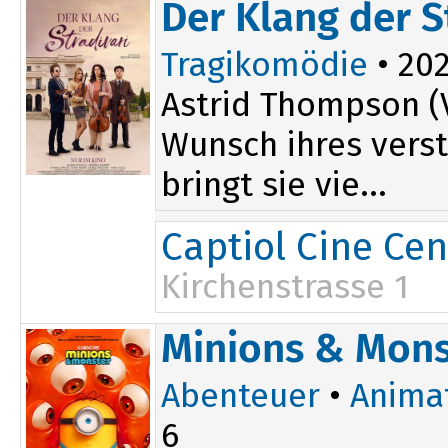
Der Klang der S
18:00
19:30
Tragikomödie
• 202
Astrid Thompson (V
Wunsch ihres vers
bringt sie vie...
Captiol Cine Cen
Kirchenstrasse 1
13:50
18:10
Minions & Mons
Abenteuer
•
Anima
6