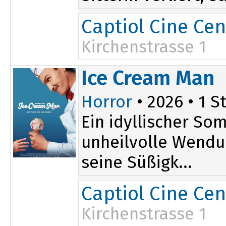
Captiol Cine Cen
Kirchenstrasse 1
15:50
20:00
Ice Cream Man
Horror
• 2026 • 1 St
Ein idyllischer So
unheilvolle Wendun
seine Süßigk...
Captiol Cine Cen
Kirchenstrasse 1