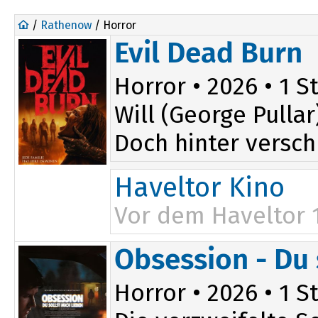
/
Rathenow
/ Horror
Evil Dead Burn
Horror • 2026 • 1 St
Will (George Pulla
Doch hinter versch
Haveltor Kino
Vor dem Haveltor 
20:15
Obsession - Du 
Horror • 2026 • 1 St