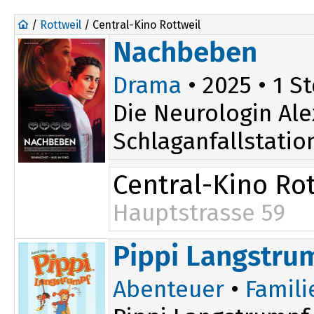
/
Rottweil
/ Central-Kino Rottweil
Nachbeben
Drama
• 2025 • 1 St
Die Neurologin Al
Schlaganfallstatio
Central-Kino Rot
Hauptstrasse 59
Pippi Langstru
Abenteuer
•
Famili