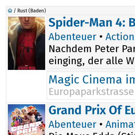
/ Rust (Baden)
Spider-Man 4: 
Abenteuer
•
Action
Nachdem Peter Par
einging, der alle W
Magic Cinema i
Europaparkstrasse
19:00
Grand Prix Of E
22:00
Abenteuer
•
Anima