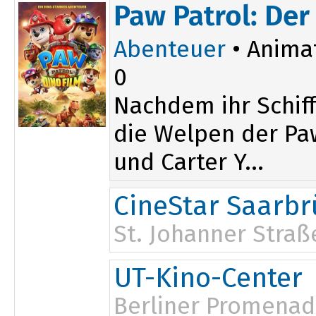
13:40
Paw Patrol: Der
Abenteuer
• Anima
0
Nachdem ihr Schiff
die Welpen der Paw
und Carter Y...
CineStar Saarb
St. Johanner Straß
13:40
UT-Kino-Center
17:05
Berliner Promenad