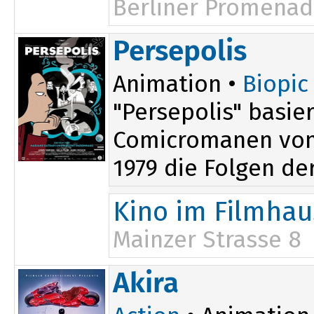
Berliner Promenad
18:00
Persepolis
Animation •
Biopic
"Persepolis" basie
Comicromanen von 
1979 die Folgen der 
Kino im Filmhau
Mainzer Strasse 8
20:00
Akira