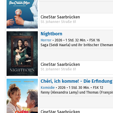
CineStar Saarbrücken
St. Johanner Straße 61
20:25
Nightborn
Horror
• 2026 • 1 Std. 32 Min. • FSK 16
Saga (Seidi Haarla) und ihr britischer Ehem
CineStar Saarbrücken
St. Johanner Straße 61
20:35
Chéri, ich komme! - Die Erfindung
Komödie
• 2026 • 1 Std. 30 Min. • FSK 12
Fanny (Alexandra Lamy) und Thomas (François C
CineStar Saarbrücken