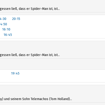
16:30
sen ließ, dass er Spider-Man ist, ist...
4:30
20:15
14:50
16:10
16:45
:30
20:15
14:50
16:10
sen ließ, dass er Spider-Man ist, ist...
16:35
19:45
19:45
y) und seinem Sohn Telemachos (Tom Holland)...