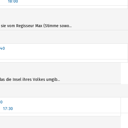
18:00
4:35
16:35
s sie vom Regisseur Max (Stimme sowo...
:40
:40
as die Insel ihres Volkes umgib...
00
17:30
00
17:30