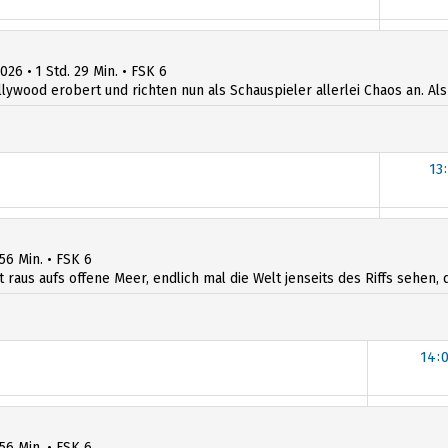
1
026 • 1 Std. 29 Min. • FSK 6
llywood erobert und richten nun als Schauspieler allerlei Chaos an. Al
13
13
 56 Min. • FSK 6
t raus aufs offene Meer, endlich mal die Welt jenseits des Riffs sehen, d
14:
14:
 56 Min. • FSK 6