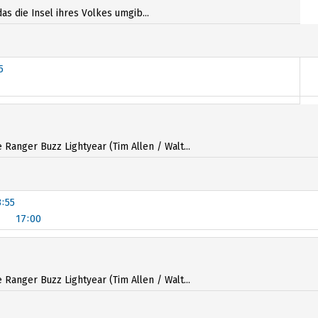
as die Insel ihres Volkes umgib...
5
5
anger Buzz Lightyear (Tim Allen / Walt...
3:55
17:00
3:55
17:00
anger Buzz Lightyear (Tim Allen / Walt...