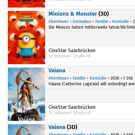
14:35
Minions & Monster
(3D)
18:00
Abenteuer
•
Animation
•
Familie
•
Komödie
• 2
Die Minions haben mittlerweile tatsächlichHo
CineStar Saarbrücken
St. Johanner Straße 61
13:40
Vaiana
Abenteuer
•
Familie
•
Komödie
• 2026 • 1 Std.
Vaiana (Catherine Laga'aia) will unbedingt wei
CineStar Saarbrücken
St. Johanner Straße 61
14:00
Vaiana
(3D)
17:30
Abenteuer
•
Familie
•
Komödie
• 2026 • 1 Std.