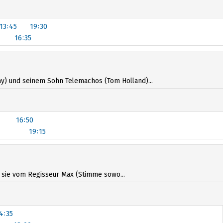
13:45
19:30
16:35
13:35
19:30
16:35
y) und seinem Sohn Telemachos (Tom Holland)...
16:50
19:15
16:50
19:15
s sie vom Regisseur Max (Stimme sowo...
4:35