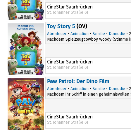
CineStar Saarbrücken
St. Johanner Straße 61
Toy Story 5
(OV)
Abenteuer
•
Animation
•
Familie
•
Komödie
• 2
Nachdem Spielzeugcowboy Woody (Stimme im Or
CineStar Saarbrücken
St. Johanner Straße 61
Paw Patrol: Der Dino Film
Abenteuer
•
Animation
•
Familie
•
Komödie
• 2
Nachdem ihr Schiff in einen geheimnisvollen 
CineStar Saarbrücken
St. Johanner Straße 61