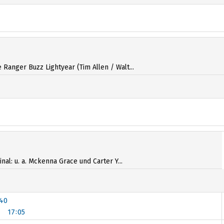
anger Buzz Lightyear (Tim Allen / Walt...
al: u. a. Mckenna Grace und Carter Y...
:40
17:05