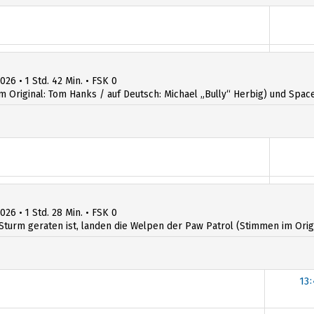
026 • 1 Std. 42 Min. • FSK 0
iginal: Tom Hanks / auf Deutsch: Michael „Bully“ Herbig) und Space R
026 • 1 Std. 28 Min. • FSK 0
Sturm geraten ist, landen die Welpen der Paw Patrol (Stimmen im Origin
13