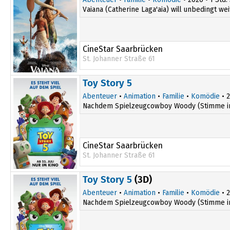
Vaiana (Catherine Laga'aia) will unbedingt wei
CineStar Saarbrücken
St. Johanner Straße 61
13:45
Toy Story 5
Abenteuer
•
Animation
•
Familie
•
Komödie
• 2
Nachdem Spielzeugcowboy Woody (Stimme im Or
CineStar Saarbrücken
St. Johanner Straße 61
13:55
Toy Story 5
(3D)
17:00
Abenteuer
•
Animation
•
Familie
•
Komödie
• 2
Nachdem Spielzeugcowboy Woody (Stimme im Or