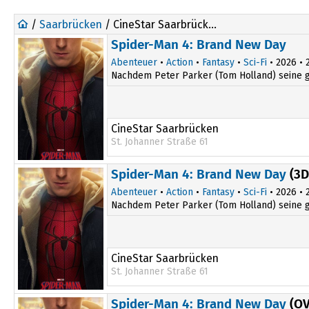
/
Saarbrücken
/ CineStar Saarbrücken
Spider-Man 4: Brand New Day
Abenteuer
•
Action
•
Fantasy
•
Sci-Fi
• 2026 • 2
Nachdem Peter Parker (Tom Holland) seine gro
CineStar Saarbrücken
St. Johanner Straße 61
13:30
19:30
Spider-Man 4: Brand New Day
(3D
16:00
Abenteuer
•
Action
•
Fantasy
•
Sci-Fi
• 2026 • 2
Nachdem Peter Parker (Tom Holland) seine gro
CineStar Saarbrücken
St. Johanner Straße 61
14:00
20:00
Spider-Man 4: Brand New Day
(OV