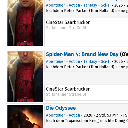
16:30
Abenteuer
•
Action
•
Fantasy
•
Sci-Fi
• 2026 • 2
Nachdem Peter Parker (Tom Holland) seine gro
CineStar Saarbrücken
St. Johanner Straße 61
14:30
20:15
Spider-Man 4: Brand New Day
(OV
14:40
Abenteuer
•
Action
•
Fantasy
•
Sci-Fi
• 2026 • 2
16:10
Nachdem Peter Parker (Tom Holland) seine gro
17:10
CineStar Saarbrücken
St. Johanner Straße 61
19:45
Die Odyssee
Abenteuer
•
Action
• 2026 • 2 Std. 53 Min. • FS
Nach dem Trojanischen Krieg möchte König O