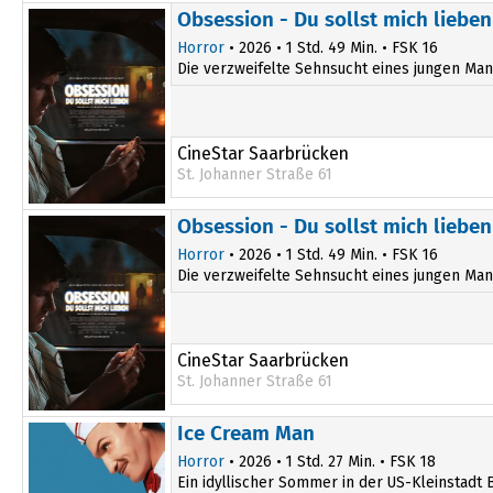
13:40
Obsession - Du sollst mich lieben
16:50
Horror
• 2026 • 1 Std. 49 Min. • FSK 16
Die verzweifelte Sehnsucht eines jungen Mann
CineStar Saarbrücken
St. Johanner Straße 61
20:30
Obsession - Du sollst mich lieben
Horror
• 2026 • 1 Std. 49 Min. • FSK 16
Die verzweifelte Sehnsucht eines jungen Mann
CineStar Saarbrücken
St. Johanner Straße 61
Ice Cream Man
Horror
• 2026 • 1 Std. 27 Min. • FSK 18
Ein idyllischer Sommer in der US-Kleinstadt B