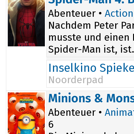
Abenteuer •
Action
Nachdem Peter Par
musste und einen D
Spider-Man ist, ist.
Inselkino Spiek
Noorderpad
Minions & Mons
Abenteuer •
Anima
6