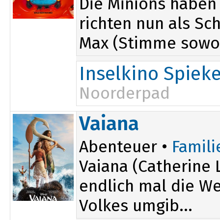
Die Minions haben
richten nun als Sc
Max (Stimme sowo.
Inselkino Spiek
Noorderpad
Vaiana
Abenteuer •
Famili
Vaiana (Catherine 
endlich mal die Wel
Volkes umgib...