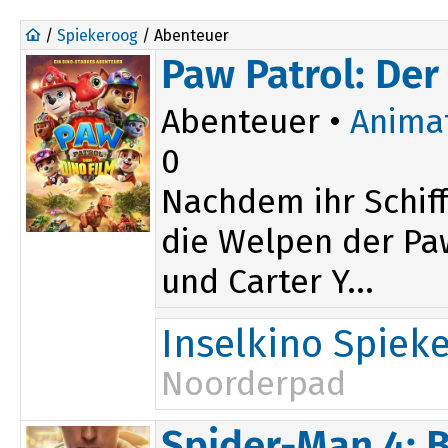
/
Spiekeroog
/ Abenteuer
Paw Patrol: Der
Abenteuer •
Anima
0
Nachdem ihr Schiff
die Welpen der Paw
und Carter Y...
Inselkino Spiek
Noorderpad
Spider-Man 4: 