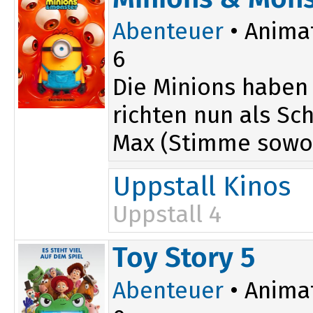
17:20
Abenteuer
• Anima
6
Die Minions haben
richten nun als Sc
Max (Stimme sowo.
Uppstall Kinos
Uppstall 4
14:30
Toy Story 5
Abenteuer
• Anima