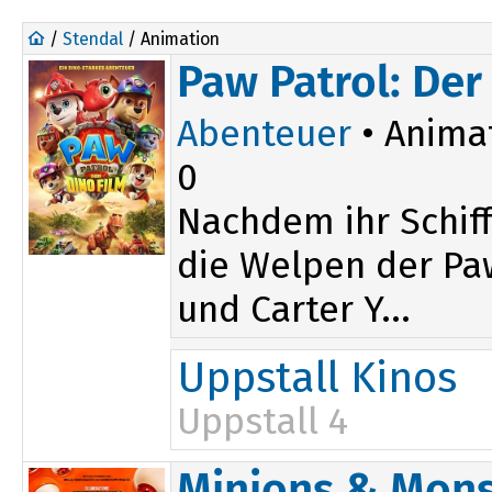
/
Stendal
/ Animation
Paw Patrol: Der
Abenteuer
• Anima
0
Nachdem ihr Schiff
die Welpen der Paw
und Carter Y...
Uppstall Kinos
Uppstall 4
15:00
Minions & Mons