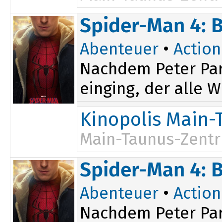
15:30
Spider-Man 4: 
18:15
Abenteuer
•
Action
Nachdem Peter Par
einging, der alle W
Kinopolis Main-
Main-Taunus-Zent
20:35
Spider-Man 4: 
Abenteuer
•
Action
Nachdem Peter Par