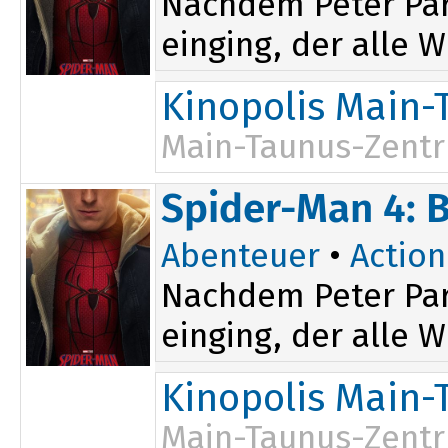
Nachdem Peter Par
einging, der alle W
Kinopolis Main-
Main-Taunus-Zent
17:30
Spider-Man 4: 
20:00
Abenteuer
•
Action
Nachdem Peter Par
einging, der alle W
Kinopolis Main-
Main-Taunus-Zent