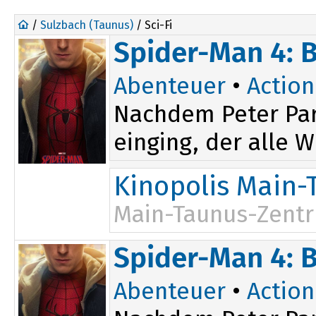
/
Sulzbach (Taunus)
/ Sci-Fi
Spider-Man 4: 
Abenteuer
•
Action
Nachdem Peter Par
einging, der alle W
Kinopolis Main-
Main-Taunus-Zent
Spider-Man 4: 
Abenteuer
•
Action