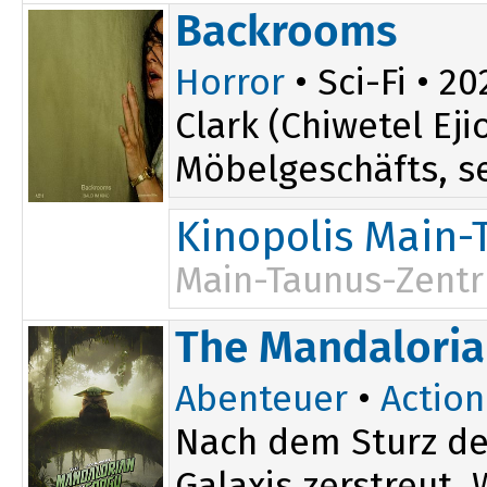
Backrooms
Horror
• Sci-Fi • 20
Clark (Chiwetel E
Möbelgeschäfts, se
Kinopolis Main-
Main-Taunus-Zent
20:25
The Mandaloria
Abenteuer
•
Action
Nach dem Sturz de
Galaxis zerstreut.