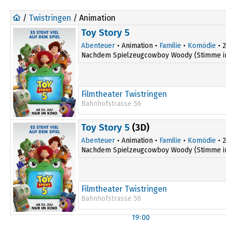
/
Twistringen
/ Animation
Toy Story 5
Abenteuer
• Animation •
Familie
•
Komödie
• 2
Nachdem Spielzeugcowboy Woody (Stimme im Or
Filmtheater Twistringen
Bahnhofstrasse 56
14:00
Toy Story 5
(3D)
Abenteuer
• Animation •
Familie
•
Komödie
• 2
Nachdem Spielzeugcowboy Woody (Stimme im Or
Filmtheater Twistringen
Bahnhofstrasse 56
19:00