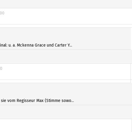
00
00
al: u. a. Mckenna Grace und Carter Y...
00
00
s sie vom Regisseur Max (Stimme sowo...