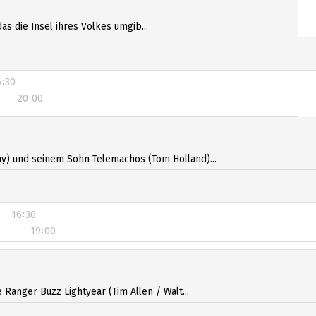
20:00
as die Insel ihres Volkes umgib...
6:30
20:00
6:30
20:00
y) und seinem Sohn Telemachos (Tom Holland)...
16:30
19:00
16:30
19:00
anger Buzz Lightyear (Tim Allen / Walt...