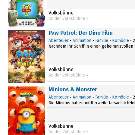
Volksbühne
An der Volksbühne 4
Paw Patrol: Der Dino Film
Abenteuer
•
Animation
•
Familie
•
Komödie
• 2
Nachdem ihr Schiff in einen geheimnisvollen 
Volksbühne
An der Volksbühne 4
Minions & Monster
Abenteuer
•
Animation
•
Familie
•
Komödie
• 2
Die Minions haben mittlerweile tatsächlichHo
Volksbühne
An der Volksbühne 4