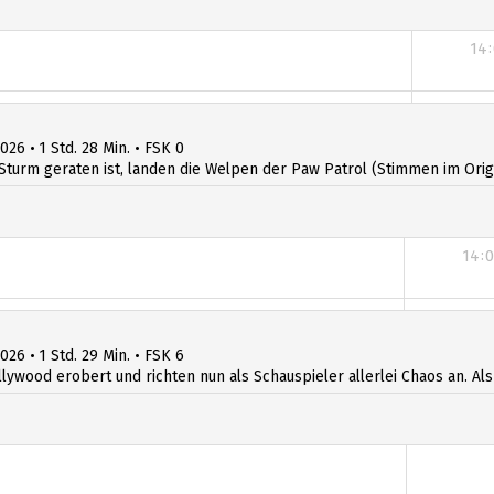
14:
14:
026 • 1 Std. 28 Min. • FSK 0
Sturm geraten ist, landen die Welpen der Paw Patrol (Stimmen im Origin
14:
14:
026 • 1 Std. 29 Min. • FSK 6
llywood erobert und richten nun als Schauspieler allerlei Chaos an. Al