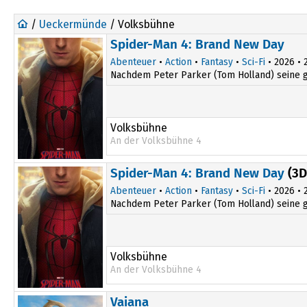
/
Ueckermünde
/ Volksbühne
Spider-Man 4: Brand New Day
Abenteuer
•
Action
•
Fantasy
•
Sci-Fi
• 2026 • 2
Nachdem Peter Parker (Tom Holland) seine gro
Volksbühne
An der Volksbühne 4
Spider-Man 4: Brand New Day
(3D
Abenteuer
•
Action
•
Fantasy
•
Sci-Fi
• 2026 • 2
Nachdem Peter Parker (Tom Holland) seine gro
Volksbühne
An der Volksbühne 4
Vaiana