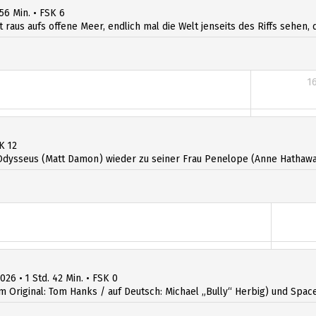
 56 Min. • FSK 6
t raus aufs offene Meer, endlich mal die Welt jenseits des Riffs sehen, d
1
1
K 12
dysseus (Matt Damon) wieder zu seiner Frau Penelope (Anne Hathawa
026 • 1 Std. 42 Min. • FSK 0
iginal: Tom Hanks / auf Deutsch: Michael „Bully“ Herbig) und Space R