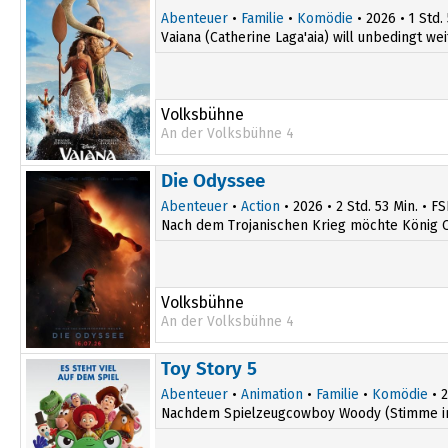
Abenteuer
•
Familie
•
Komödie
• 2026 • 1 Std.
Vaiana (Catherine Laga'aia) will unbedingt wei
Volksbühne
An der Volksbühne 4
Die Odyssee
Abenteuer
•
Action
• 2026 • 2 Std. 53 Min. • FS
Nach dem Trojanischen Krieg möchte König O
Volksbühne
An der Volksbühne 4
Toy Story 5
Abenteuer
•
Animation
•
Familie
•
Komödie
• 2
Nachdem Spielzeugcowboy Woody (Stimme im Or