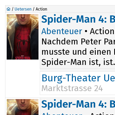
/
Uetersen
/ Action
Spider-Man 4: 
Abenteuer
• Action
Nachdem Peter Par
musste und einen D
Spider-Man ist, ist.
Burg-Theater Ue
Marktstrasse 24
14:00
19:30
Spider-Man 4: 
16:15