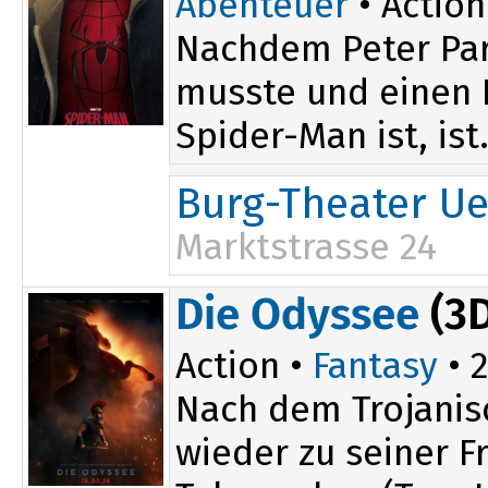
Abenteuer
• Action
Nachdem Peter Par
musste und einen D
Spider-Man ist, ist.
Burg-Theater Ue
Marktstrasse 24
20:00
Die Odyssee
(3D
Action •
Fantasy
• 2
Nach dem Trojanis
wieder zu seiner 