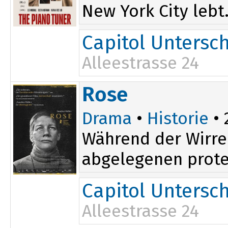
New York City lebt.
Capitol Untersc
Alleestrasse 24
Rose
Drama
•
Historie
• 
Während der Wirren
abgelegenen protes
Capitol Untersc
Alleestrasse 24