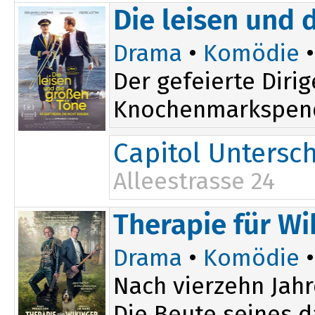
Die leisen und 
Drama
•
Komödie
Der gefeierte Diri
Knochenmarkspender
Capitol Untersc
Alleestrasse 24
Therapie für Wi
Drama
•
Komödie
Nach vierzehn Jahr
Die Beute seines d