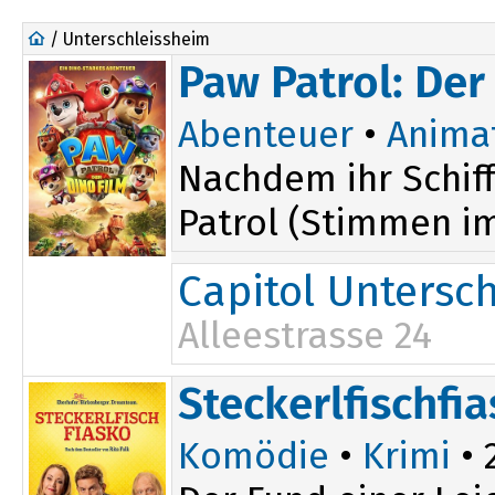
/ Unterschleissheim
Paw Patrol: Der
Abenteuer
•
Anima
Nachdem ihr Schiff
Patrol (Stimmen im 
Capitol Untersc
Alleestrasse 24
14:15
Steckerlfischfi
Komödie
•
Krimi
• 