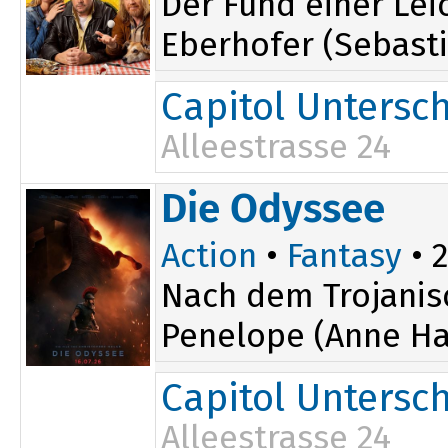
Der Fund einer Lei
Eberhofer (Sebasti
Capitol Untersc
Alleestrasse 24
16:00
20:15
Die Odyssee
18:00
Action
•
Fantasy
• 2
Nach dem Trojanis
Penelope (Anne Ha
Capitol Untersc
Alleestrasse 24