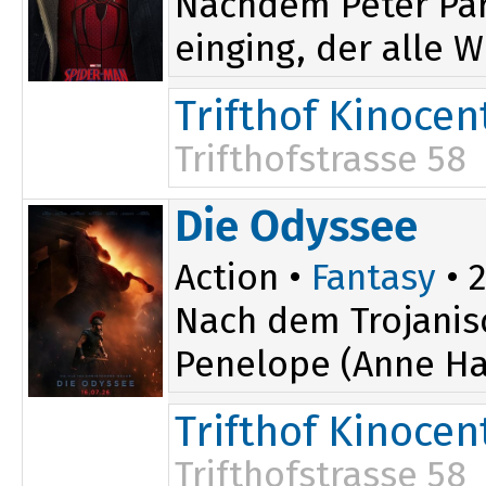
Nachdem Peter Par
einging, der alle W
Trifthof Kinocen
Trifthofstrasse 58
17:05
Die Odyssee
20:00
Action •
Fantasy
• 2
Nach dem Trojanis
Penelope (Anne Ha
Trifthof Kinocen
Trifthofstrasse 58