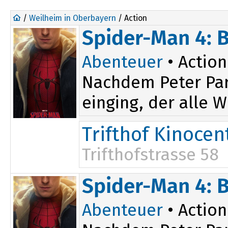
/
Weilheim in Oberbayern
/ Action
Spider-Man 4: 
Abenteuer
• Action
Nachdem Peter Par
einging, der alle W
Trifthof Kinocen
Trifthofstrasse 58
15:00
20:00
Spider-Man 4: 
Abenteuer
• Action