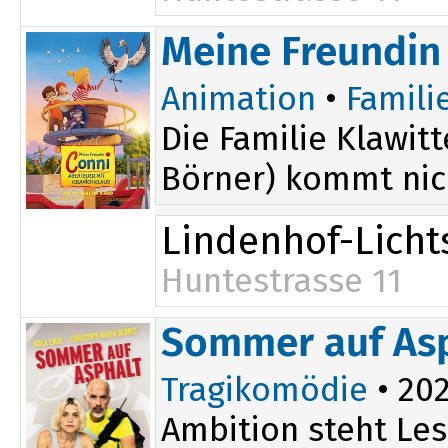
Meine Freundin 
Animation
•
Famili
Die Familie Klawit
Börner) kommt nich
Lindenhof-Licht
Huntestrasse 11
Sommer auf As
Tragikomödie
• 202
Ambition steht Les