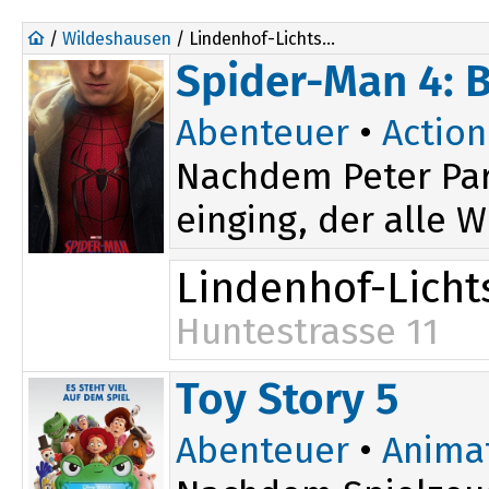
/
Wildeshausen
/ Lindenhof-Lichtspiele
Spider-Man 4: 
Abenteuer
•
Action
Nachdem Peter Par
einging, der alle W
Lindenhof-Licht
Huntestrasse 11
19:30
Toy Story 5
Abenteuer
•
Anima